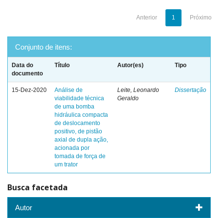
Anterior
1
Próximo
Conjunto de itens:
Data do
Título
Autor(es)
Tipo
documento
15-Dez-2020
Análise de
Leite, Leonardo
Dissertação
viabilidade técnica
Geraldo
de uma bomba
hidráulica compacta
de deslocamento
positivo, de pistão
axial de dupla ação,
acionada por
tomada de força de
um trator
Busca facetada
Autor