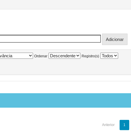
Ordenar
Registro(s)
Anterior
1