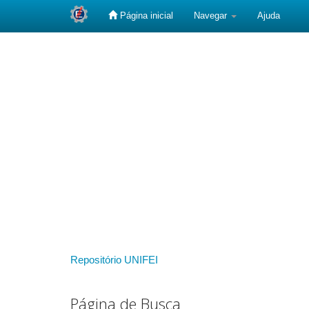
Página inicial
Navegar
Ajuda
Skip
navigation
Repositório UNIFEI
Página de Busca