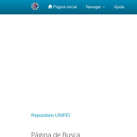
Página inicial
Navegar
Ajuda
Skip
navigation
Repositório UNIFEI
Página de Busca