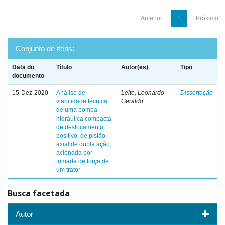
Anterior
1
Próximo
Conjunto de itens:
Data do
Título
Autor(es)
Tipo
documento
15-Dez-2020
Análise de
Leite, Leonardo
Dissertação
viabilidade técnica
Geraldo
de uma bomba
hidráulica compacta
de deslocamento
positivo, de pistão
axial de dupla ação,
acionada por
tomada de força de
um trator
Busca facetada
Autor