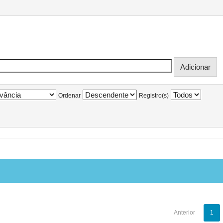
Ordenar
Registro(s)
Anterior
1