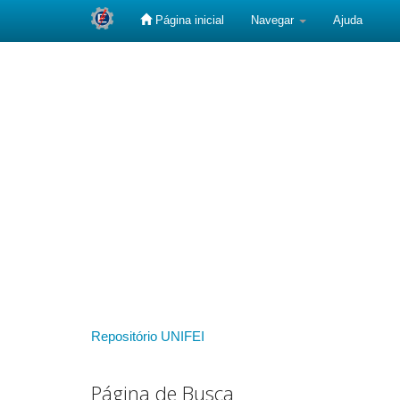
Página inicial
Navegar
Ajuda
Skip
navigation
Repositório UNIFEI
Página de Busca