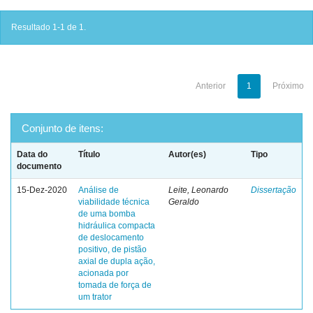
Resultado 1-1 de 1.
Anterior
1
Próximo
Conjunto de itens:
Data do
Título
Autor(es)
Tipo
documento
15-Dez-2020
Análise de
Leite, Leonardo
Dissertação
viabilidade técnica
Geraldo
de uma bomba
hidráulica compacta
de deslocamento
positivo, de pistão
axial de dupla ação,
acionada por
tomada de força de
um trator