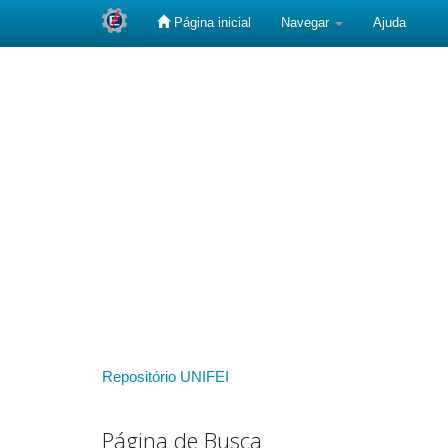
Página inicial
Navegar
Ajuda
Skip
navigation
Repositório UNIFEI
Página de Busca