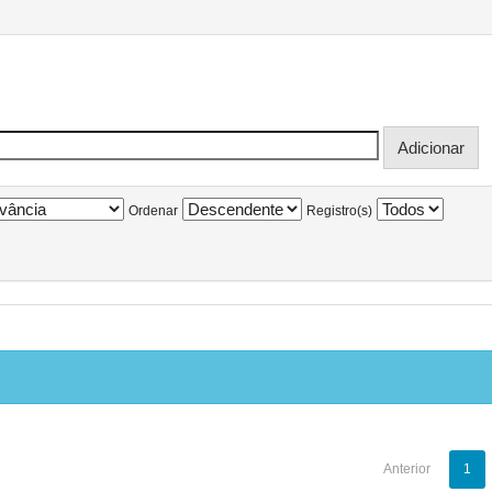
Ordenar
Registro(s)
Anterior
1