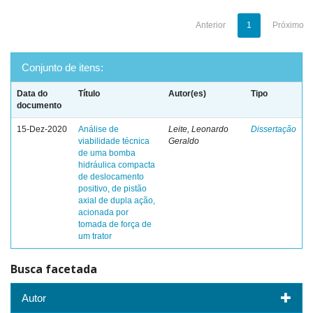
Anterior
1
Próximo
Conjunto de itens:
Data do
Título
Autor(es)
Tipo
documento
15-Dez-2020
Análise de
Leite, Leonardo
Dissertação
viabilidade técnica
Geraldo
de uma bomba
hidráulica compacta
de deslocamento
positivo, de pistão
axial de dupla ação,
acionada por
tomada de força de
um trator
Busca facetada
Autor