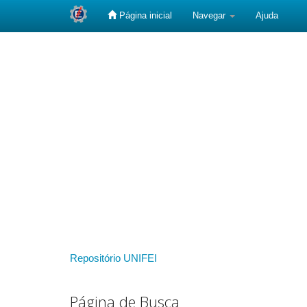
Página inicial
Navegar
Ajuda
Skip
navigation
Repositório UNIFEI
Página de Busca