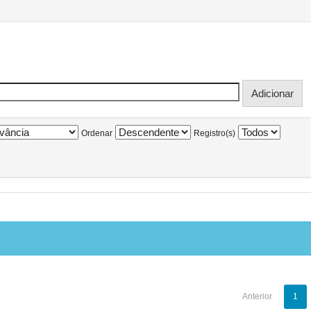
Ordenar
Registro(s)
Anterior
1