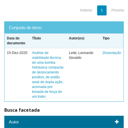
Anterior
1
Próximo
Conjunto de itens:
Data do
Título
Autor(es)
Tipo
documento
15-Dez-2020
Análise de
Leite, Leonardo
Dissertação
viabilidade técnica
Geraldo
de uma bomba
hidráulica compacta
de deslocamento
positivo, de pistão
axial de dupla ação,
acionada por
tomada de força de
um trator
Busca facetada
Autor