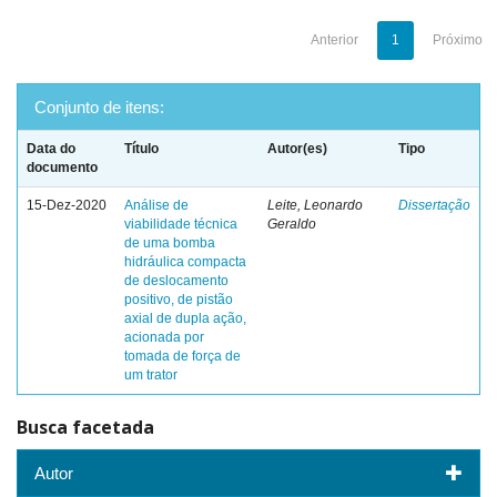
Anterior
1
Próximo
Conjunto de itens:
Data do
Título
Autor(es)
Tipo
documento
15-Dez-2020
Análise de
Leite, Leonardo
Dissertação
viabilidade técnica
Geraldo
de uma bomba
hidráulica compacta
de deslocamento
positivo, de pistão
axial de dupla ação,
acionada por
tomada de força de
um trator
Busca facetada
Autor