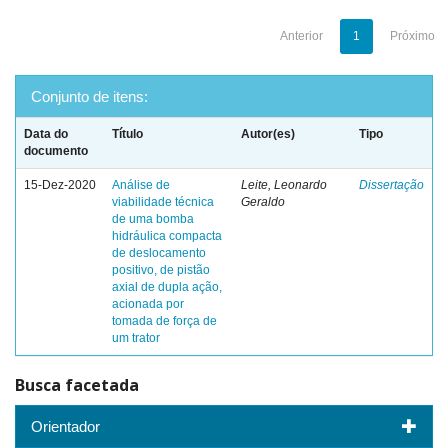
Anterior
1
Próximo
Conjunto de itens:
Data do
Título
Autor(es)
Tipo
documento
15-Dez-2020
Análise de
Leite, Leonardo
Dissertação
viabilidade técnica
Geraldo
de uma bomba
hidráulica compacta
de deslocamento
positivo, de pistão
axial de dupla ação,
acionada por
tomada de força de
um trator
Busca facetada
Orientador