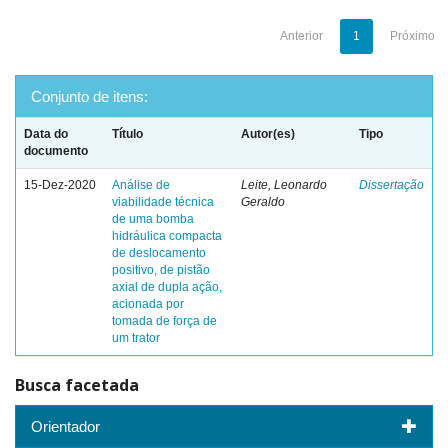
Anterior
1
Próximo
Conjunto de itens:
Data do
Título
Autor(es)
Tipo
documento
15-Dez-2020
Análise de
Leite, Leonardo
Dissertação
viabilidade técnica
Geraldo
de uma bomba
hidráulica compacta
de deslocamento
positivo, de pistão
axial de dupla ação,
acionada por
tomada de força de
um trator
Busca facetada
Orientador