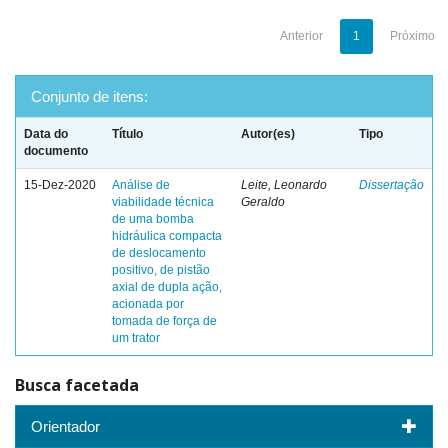
Anterior
1
Próximo
Conjunto de itens:
Data do
Título
Autor(es)
Tipo
documento
15-Dez-2020
Análise de
Leite, Leonardo
Dissertação
viabilidade técnica
Geraldo
de uma bomba
hidráulica compacta
de deslocamento
positivo, de pistão
axial de dupla ação,
acionada por
tomada de força de
um trator
Busca facetada
Orientador