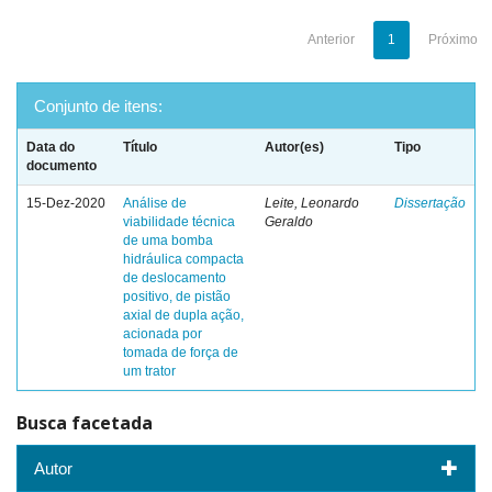
Anterior
1
Próximo
Conjunto de itens:
Data do
Título
Autor(es)
Tipo
documento
15-Dez-2020
Análise de
Leite, Leonardo
Dissertação
viabilidade técnica
Geraldo
de uma bomba
hidráulica compacta
de deslocamento
positivo, de pistão
axial de dupla ação,
acionada por
tomada de força de
um trator
Busca facetada
Autor