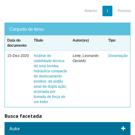
Anterior
1
Próximo
Conjunto de itens:
Data do
Título
Autor(es)
Tipo
documento
15-Dez-2020
Análise de
Leite, Leonardo
Dissertação
viabilidade técnica
Geraldo
de uma bomba
hidráulica compacta
de deslocamento
positivo, de pistão
axial de dupla ação,
acionada por
tomada de força de
um trator
Busca facetada
Autor