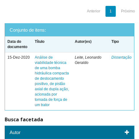
Anterior
1
Próximo
Conjunto de itens:
Data do
Título
Autor(es)
Tipo
documento
15-Dez-2020
Análise de
Leite, Leonardo
Dissertação
viabilidade técnica
Geraldo
de uma bomba
hidráulica compacta
de deslocamento
positivo, de pistão
axial de dupla ação,
acionada por
tomada de força de
um trator
Busca facetada
Autor