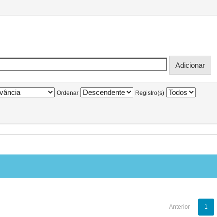
Ordenar
Registro(s)
Anterior
1