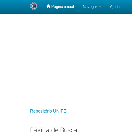
Página inicial
Navegar
Ajuda
Skip
navigation
Repositório UNIFEI
Página de Busca