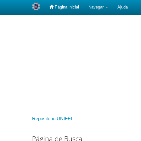
Página inicial
Navegar
Ajuda
Skip
navigation
Repositório UNIFEI
Página de Busca