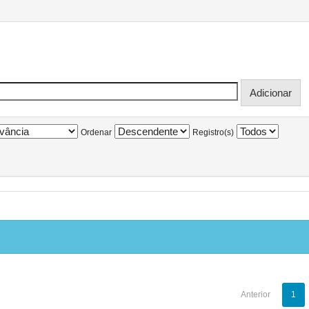
Ordenar
Registro(s)
Anterior
1