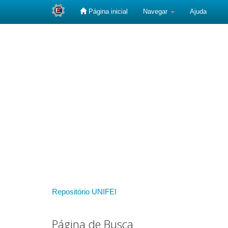
Página inicial
Navegar
Ajuda
Skip
navigation
Repositório UNIFEI
Página de Busca