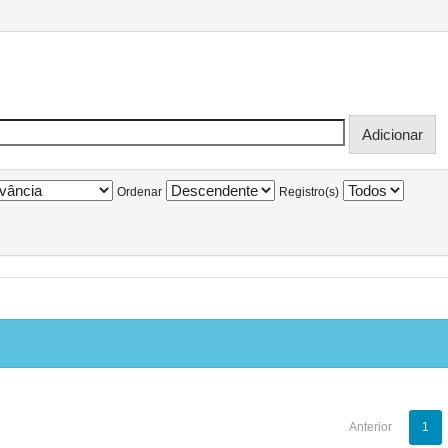
Ordenar
Registro(s)
Anterior
1