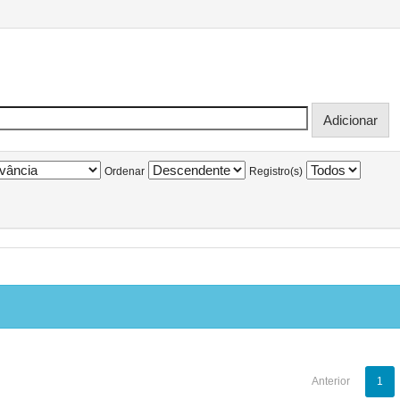
Ordenar
Registro(s)
Anterior
1