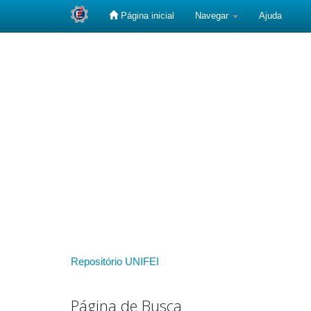
Página inicial
Navegar
Ajuda
Skip
navigation
Repositório UNIFEI
Página de Busca