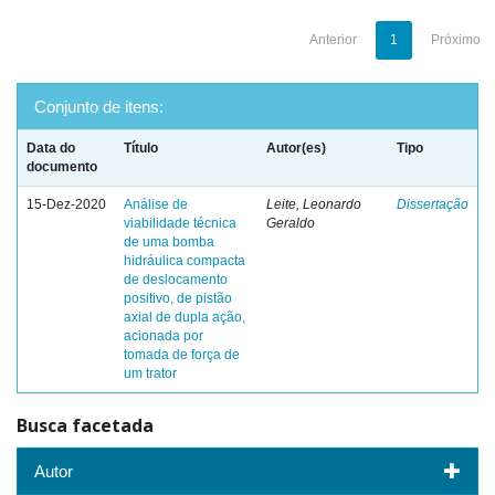
Anterior
1
Próximo
Conjunto de itens:
Data do
Título
Autor(es)
Tipo
documento
15-Dez-2020
Análise de
Leite, Leonardo
Dissertação
viabilidade técnica
Geraldo
de uma bomba
hidráulica compacta
de deslocamento
positivo, de pistão
axial de dupla ação,
acionada por
tomada de força de
um trator
Busca facetada
Autor