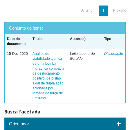
Anterior
1
Próximo
Conjunto de itens:
Data do
Título
Autor(es)
Tipo
documento
15-Dez-2020
Análise de
Leite, Leonardo
Dissertação
viabilidade técnica
Geraldo
de uma bomba
hidráulica compacta
de deslocamento
positivo, de pistão
axial de dupla ação,
acionada por
tomada de força de
um trator
Busca facetada
Orientador