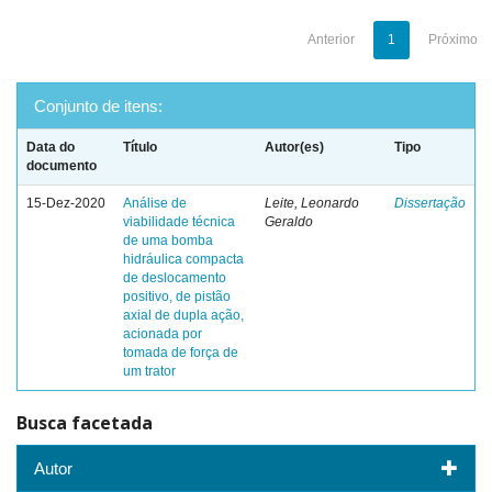
Anterior
1
Próximo
Conjunto de itens:
Data do
Título
Autor(es)
Tipo
documento
15-Dez-2020
Análise de
Leite, Leonardo
Dissertação
viabilidade técnica
Geraldo
de uma bomba
hidráulica compacta
de deslocamento
positivo, de pistão
axial de dupla ação,
acionada por
tomada de força de
um trator
Busca facetada
Autor