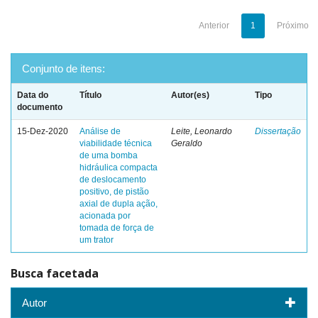
Anterior
1
Próximo
Conjunto de itens:
Data do
Título
Autor(es)
Tipo
documento
15-Dez-2020
Análise de
Leite, Leonardo
Dissertação
viabilidade técnica
Geraldo
de uma bomba
hidráulica compacta
de deslocamento
positivo, de pistão
axial de dupla ação,
acionada por
tomada de força de
um trator
Busca facetada
Autor