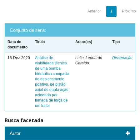
Anterior
1
Próximo
Conjunto de itens:
Data do
Título
Autor(es)
Tipo
documento
15-Dez-2020
Análise de
Leite, Leonardo
Dissertação
viabilidade técnica
Geraldo
de uma bomba
hidráulica compacta
de deslocamento
positivo, de pistão
axial de dupla ação,
acionada por
tomada de força de
um trator
Busca facetada
Autor