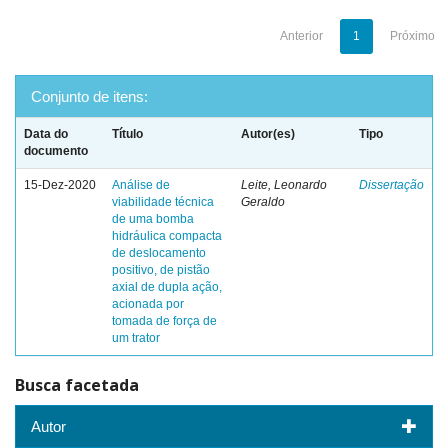
Anterior
1
Próximo
Conjunto de itens:
Data do
Título
Autor(es)
Tipo
documento
15-Dez-2020
Análise de
Leite, Leonardo
Dissertação
viabilidade técnica
Geraldo
de uma bomba
hidráulica compacta
de deslocamento
positivo, de pistão
axial de dupla ação,
acionada por
tomada de força de
um trator
Busca facetada
Autor