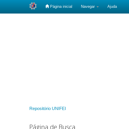
Página inicial
Navegar
Ajuda
Skip
navigation
Repositório UNIFEI
Página de Busca