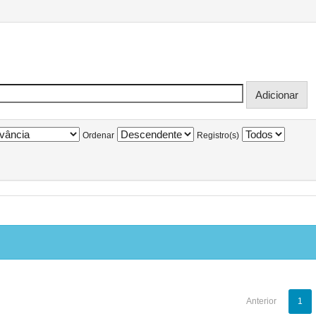
Ordenar
Registro(s)
Anterior
1