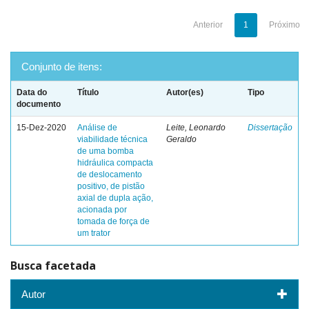
Anterior
1
Próximo
Conjunto de itens:
Data do
Título
Autor(es)
Tipo
documento
15-Dez-2020
Análise de
Leite, Leonardo
Dissertação
viabilidade técnica
Geraldo
de uma bomba
hidráulica compacta
de deslocamento
positivo, de pistão
axial de dupla ação,
acionada por
tomada de força de
um trator
Busca facetada
Autor