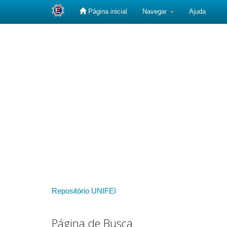
Página inicial
Navegar
Ajuda
Skip
navigation
Repositório UNIFEI
Página de Busca