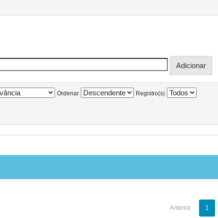
Ordenar
Registro(s)
Anterior
1