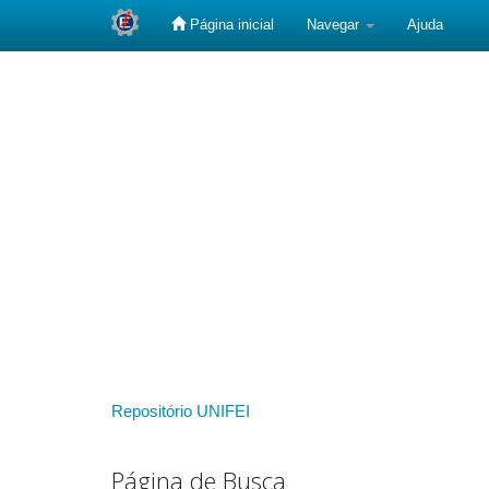
Página inicial
Navegar
Ajuda
Skip
navigation
Repositório UNIFEI
Página de Busca