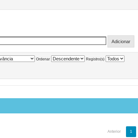
Ordenar
Registro(s)
Anterior
1