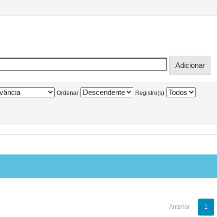
Ordenar
Registro(s)
Anterior
1