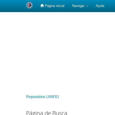
Página inicial
Navegar
Ajuda
Skip
navigation
Repositório UNIFEI
Página de Busca