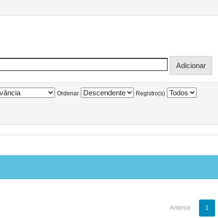
Ordenar
Registro(s)
Anterior
1