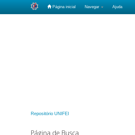
Página inicial
Navegar
Ajuda
Skip
navigation
Repositório UNIFEI
Página de Busca