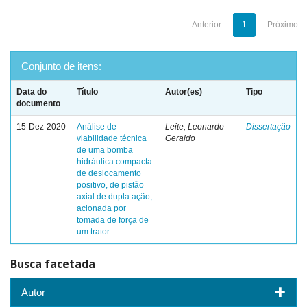
Anterior
1
Próximo
Conjunto de itens:
Data do
Título
Autor(es)
Tipo
documento
15-Dez-2020
Análise de
Leite, Leonardo
Dissertação
viabilidade técnica
Geraldo
de uma bomba
hidráulica compacta
de deslocamento
positivo, de pistão
axial de dupla ação,
acionada por
tomada de força de
um trator
Busca facetada
Autor