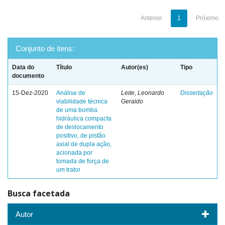
Anterior
1
Próximo
Conjunto de itens:
Data do
Título
Autor(es)
Tipo
documento
15-Dez-2020
Análise de
Leite, Leonardo
Dissertação
viabilidade técnica
Geraldo
de uma bomba
hidráulica compacta
de deslocamento
positivo, de pistão
axial de dupla ação,
acionada por
tomada de força de
um trator
Busca facetada
Autor