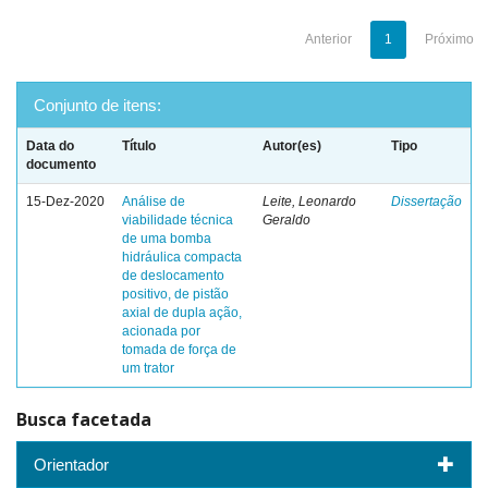
Anterior
1
Próximo
Conjunto de itens:
Data do
Título
Autor(es)
Tipo
documento
15-Dez-2020
Análise de
Leite, Leonardo
Dissertação
viabilidade técnica
Geraldo
de uma bomba
hidráulica compacta
de deslocamento
positivo, de pistão
axial de dupla ação,
acionada por
tomada de força de
um trator
Busca facetada
Orientador