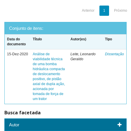
Anterior
1
Próximo
Conjunto de itens:
Data do
Título
Autor(es)
Tipo
documento
15-Dez-2020
Análise de
Leite, Leonardo
Dissertação
viabilidade técnica
Geraldo
de uma bomba
hidráulica compacta
de deslocamento
positivo, de pistão
axial de dupla ação,
acionada por
tomada de força de
um trator
Busca facetada
Autor