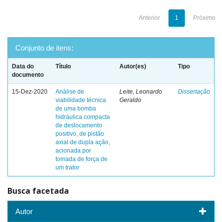
Anterior
1
Próximo
Conjunto de itens:
Data do
Título
Autor(es)
Tipo
documento
15-Dez-2020
Análise de
Leite, Leonardo
Dissertação
viabilidade técnica
Geraldo
de uma bomba
hidráulica compacta
de deslocamento
positivo, de pistão
axial de dupla ação,
acionada por
tomada de força de
um trator
Busca facetada
Autor