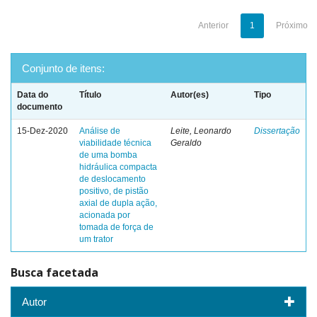
Anterior
1
Próximo
Conjunto de itens:
Data do
Título
Autor(es)
Tipo
documento
15-Dez-2020
Análise de
Leite, Leonardo
Dissertação
viabilidade técnica
Geraldo
de uma bomba
hidráulica compacta
de deslocamento
positivo, de pistão
axial de dupla ação,
acionada por
tomada de força de
um trator
Busca facetada
Autor