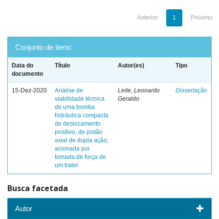
Anterior
1
Próximo
Conjunto de itens:
Data do
Título
Autor(es)
Tipo
documento
15-Dez-2020
Análise de
Leite, Leonardo
Dissertação
viabilidade técnica
Geraldo
de uma bomba
hidráulica compacta
de deslocamento
positivo, de pistão
axial de dupla ação,
acionada por
tomada de força de
um trator
Busca facetada
Autor