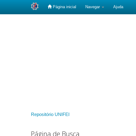
Página inicial
Navegar
Ajuda
Skip
navigation
Repositório UNIFEI
Página de Busca