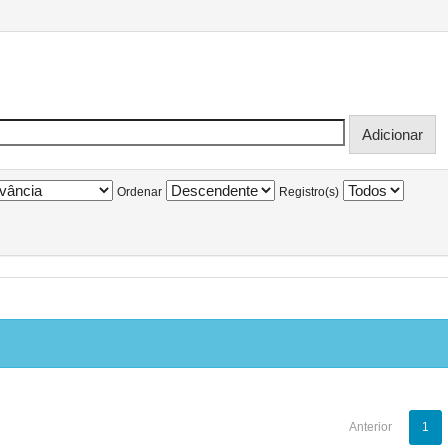
Ordenar
Registro(s)
Anterior
1