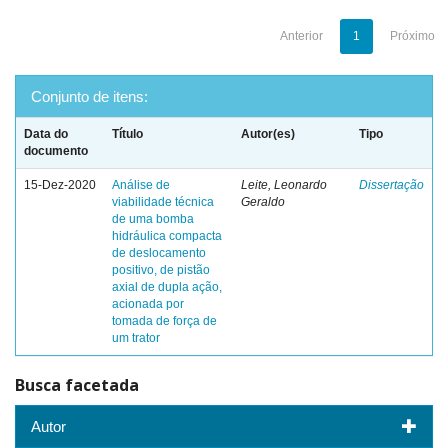
Anterior
1
Próximo
Conjunto de itens:
Data do
Título
Autor(es)
Tipo
documento
15-Dez-2020
Análise de
Leite, Leonardo
Dissertação
viabilidade técnica
Geraldo
de uma bomba
hidráulica compacta
de deslocamento
positivo, de pistão
axial de dupla ação,
acionada por
tomada de força de
um trator
Busca facetada
Autor