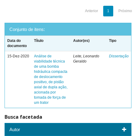
Anterior
1
Próximo
Conjunto de itens:
Data do
Título
Autor(es)
Tipo
documento
15-Dez-2020
Análise de
Leite, Leonardo
Dissertação
viabilidade técnica
Geraldo
de uma bomba
hidráulica compacta
de deslocamento
positivo, de pistão
axial de dupla ação,
acionada por
tomada de força de
um trator
Busca facetada
Autor