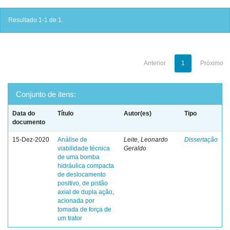
Resultado 1-1 de 1.
Anterior
1
Próximo
Conjunto de itens:
Data do
Título
Autor(es)
Tipo
documento
15-Dez-2020
Análise de
Leite, Leonardo
Dissertação
viabilidade técnica
Geraldo
de uma bomba
hidráulica compacta
de deslocamento
positivo, de pistão
axial de dupla ação,
acionada por
tomada de força de
um trator