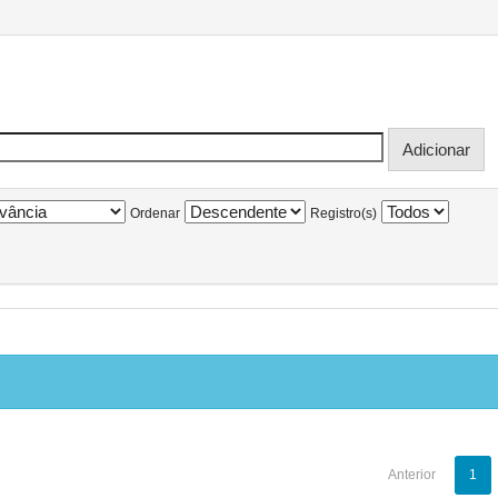
Ordenar
Registro(s)
Anterior
1