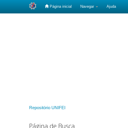
Página inicial
Navegar
Ajuda
Skip
navigation
Repositório UNIFEI
Página de Busca