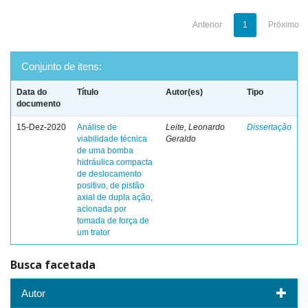
Anterior
1
Próximo
Conjunto de itens:
Data do
Título
Autor(es)
Tipo
documento
15-Dez-2020
Análise de
Leite, Leonardo
Dissertação
viabilidade técnica
Geraldo
de uma bomba
hidráulica compacta
de deslocamento
positivo, de pistão
axial de dupla ação,
acionada por
tomada de força de
um trator
Busca facetada
Autor