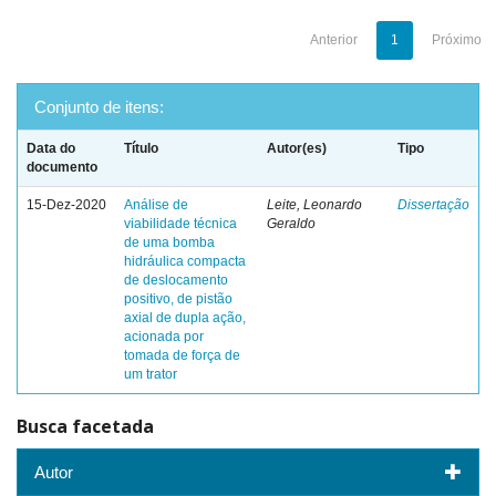
Anterior
1
Próximo
Conjunto de itens:
Data do
Título
Autor(es)
Tipo
documento
15-Dez-2020
Análise de
Leite, Leonardo
Dissertação
viabilidade técnica
Geraldo
de uma bomba
hidráulica compacta
de deslocamento
positivo, de pistão
axial de dupla ação,
acionada por
tomada de força de
um trator
Busca facetada
Autor