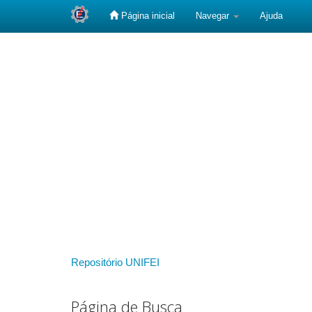
Página inicial
Navegar
Ajuda
Skip
navigation
Repositório UNIFEI
Página de Busca