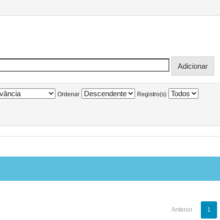
Ordenar
Registro(s)
Anterior
1