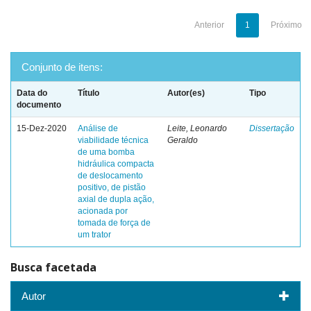
Anterior
1
Próximo
Conjunto de itens:
Data do
Título
Autor(es)
Tipo
documento
15-Dez-2020
Análise de
Leite, Leonardo
Dissertação
viabilidade técnica
Geraldo
de uma bomba
hidráulica compacta
de deslocamento
positivo, de pistão
axial de dupla ação,
acionada por
tomada de força de
um trator
Busca facetada
Autor