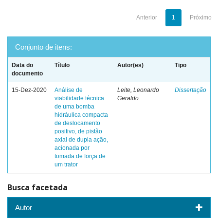
Anterior
1
Próximo
Conjunto de itens:
Data do
Título
Autor(es)
Tipo
documento
15-Dez-2020
Análise de
Leite, Leonardo
Dissertação
viabilidade técnica
Geraldo
de uma bomba
hidráulica compacta
de deslocamento
positivo, de pistão
axial de dupla ação,
acionada por
tomada de força de
um trator
Busca facetada
Autor